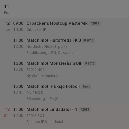
11
Fre
12
09:00
Örbäckens Höstcup Västervik
F2017
14:00
Lör
Örbäcken IP
11:00
Match mot Hultsfreds FK 3
P2015
12:00
Nordöstra Höst (3, pojk)
Fredriksbergs IP 3, Oskarshamn
15:00
Match mot Mönsterås GOIF
P2012
16:20
P2012 NÖ2
Nynäs 1, Mönsterås
16:00
Match mot IF Eksjö Fotboll
Dam
17:45
Div 4 NÖ Dam
Ränneborg 1, Eksjö
13
11:00
Match mot Lindsdals IF 1
F2013
12:30
Sön
F2013 SÖ1
Fjölebro IP 3, Lindsdal