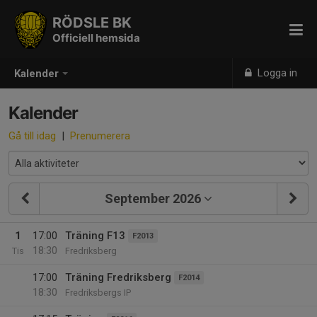
RÖDSLE BK
Officiell hemsida
Logga in
Kalender
Kalender
Gå till idag
|
Prenumerera
September 2026
1
17:00
Träning F13
F2013
18:30
Tis
Fredriksberg
17:00
Träning Fredriksberg
F2014
18:30
Fredriksbergs IP