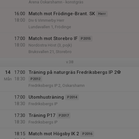
Arena Oskarshamn - konstgräs
16:00
Match mot Frödinge-Brant. SK
Herr
18:00
Div 6 Vimmerby Herr
Lundavallen 1, Frödinge
17:00
Match mot Storebro IF
P2015
18:00
Nordöstra Höst (3, pojk)
Bruksvallen 21, Storebro
v.38
14
17:00
Träning på naturgräs Fredriksbergs IP 2⚽
18:30
Mån
P2012
Fredriksbergs IP 2, Oskarshamn
17:00
Utomhusträning
P2014
18:30
Fredriksbergs IP
17:30
Träning P17
P2017
18:30
Fredriksbergs IP
18:15
Match mot Högsby IK 2
P2016