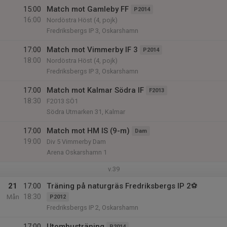
15:00
Match mot Gamleby FF
P2014
16:00
Nordöstra Höst (4, pojk)
Fredriksbergs IP 3, Oskarshamn
17:00
Match mot Vimmerby IF 3
P2014
18:00
Nordöstra Höst (4, pojk)
Fredriksbergs IP 3, Oskarshamn
17:00
Match mot Kalmar Södra IF
F2013
18:30
F2013 SÖ1
Södra Utmarken 31, Kalmar
17:00
Match mot HM IS (9-m)
Dam
19:00
Div 5 Vimmerby Dam
Arena Oskarshamn 1
v.39
21
17:00
Träning på naturgräs Fredriksbergs IP 2⚽
18:30
Mån
P2012
Fredriksbergs IP 2, Oskarshamn
17:00
Utomhusträning
P2014