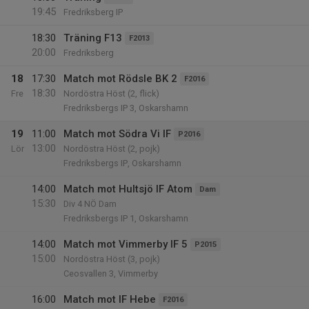
19:45
Fredriksberg IP
18:30
Träning F13
F2013
20:00
Fredriksberg
18
17:30
Match mot Rödsle BK 2
F2016
18:30
Fre
Nordöstra Höst (2, flick)
Fredriksbergs IP 3, Oskarshamn
19
11:00
Match mot Södra Vi IF
P2016
13:00
Lör
Nordöstra Höst (2, pojk)
Fredriksbergs IP, Oskarshamn
14:00
Match mot Hultsjö IF Atom
Dam
15:30
Div 4 NÖ Dam
Fredriksbergs IP 1, Oskarshamn
14:00
Match mot Vimmerby IF 5
P2015
15:00
Nordöstra Höst (3, pojk)
Ceosvallen 3, Vimmerby
16:00
Match mot IF Hebe
F2016