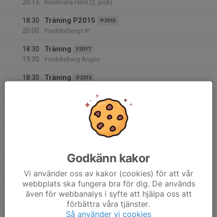
20:15
Nordöstra Höst (2, pojk)
18:30
Träning P2015
P2015
20:00
Fredriksbergs IP
18:30
Träning
F2017
19:30
Fredriksberg Ängen
18:30
Träning
P2013
20:00
Fredriksbergs IP 2
19:00
Träning
Dam
20:30
Fredriksbergs IP 1, Oskarshamn
15
17:00
Träning F13
F2013
18:30
Tis
Fredriksberg
Godkänn kakor
17:00
Träning Fredriksberg
F2014
Vi använder oss av kakor (cookies) för att vår
18:30
Fredriksbergs IP
webbplats ska fungera bra för dig. De används
17:15
Träning
även för webbanalys i syfte att hjälpa oss att
F2016
18:30
Fredriksberg IP
förbättra våra tjänster.
Så använder vi cookies