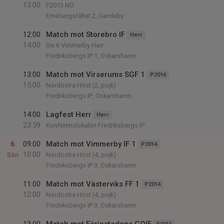
13:00
F2013 NÖ
Ernebergsfältet 2, Gamleby
12:00
Match mot Storebro IF
Herr
14:00
Div 6 Vimmerby Herr
Fredriksbergs IP 1, Oskarshamn
13:00
Match mot Virserums SGF 1
P2016
15:00
Nordöstra Höst (2, pojk)
Fredriksbergs IP, Oskarshamn
14:00
Lagfest Herr
Herr
23:59
Konferenslokalen Fredriksbergs IP
6
09:00
Match mot Vimmerby IF 1
P2014
10:00
Sön
Nordöstra Höst (4, pojk)
Fredriksbergs IP 3, Oskarshamn
11:00
Match mot Västerviks FF 1
P2014
12:00
Nordöstra Höst (4, pojk)
Fredriksbergs IP 3, Oskarshamn