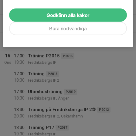
17:30
Träning Herr
Herr
19:00
Fredriksberg IP
Godkänn alla kakor
18:30
Träning
F2015
20:00
Fredriksbergs IP
Bara nödvändiga
18:30
Träning
F2012
20:00
Fredriksberg IP 9-manna
16
17:00
Träning P2015
P2015
18:30
Ons
Fredriksbergs IP
17:00
Träning
P2013
18:30
Fredriksbergs IP 2
17:30
Utomhusträning
P2019
18:30
Fredriksbergs IP, Ängen
18:30
Träning på Fredriksbergs IP 2⚽️
P2012
20:00
Fredriksbergs IP 2, Oskarshamn
18:30
Träning P17
P2017
19:30
Fredriksbergs IP