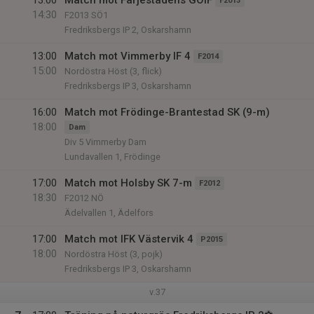
13:00
Match mot Färjestadens GOIF
F2013
14:30
F2013 SÖ1
Fredriksbergs IP 2, Oskarshamn
13:00
Match mot Vimmerby IF 4
F2014
15:00
Nordöstra Höst (3, flick)
Fredriksbergs IP 3, Oskarshamn
16:00
Match mot Frödinge-Brantestad SK (9-m)
18:00
Dam
Div 5 Vimmerby Dam
Lundavallen 1, Frödinge
17:00
Match mot Holsby SK 7-m
F2012
18:30
F2012 NÖ
Ädelvallen 1, Ädelfors
17:00
Match mot IFK Västervik 4
P2015
18:00
Nordöstra Höst (3, pojk)
Fredriksbergs IP 3, Oskarshamn
v.37