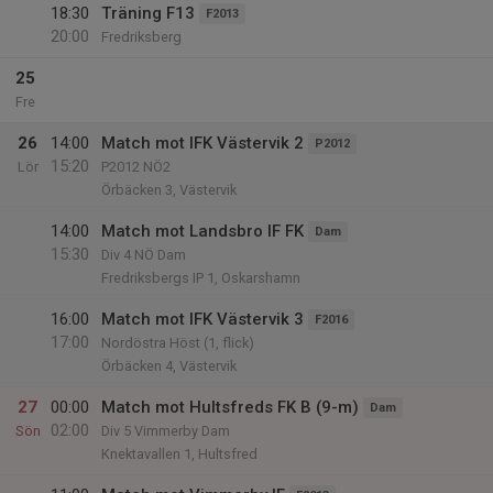
18:30
Träning F13
F2013
20:00
Fredriksberg
25
Fre
26
14:00
Match mot IFK Västervik 2
P2012
15:20
Lör
P2012 NÖ2
Örbäcken 3, Västervik
14:00
Match mot Landsbro IF FK
Dam
15:30
Div 4 NÖ Dam
Fredriksbergs IP 1, Oskarshamn
16:00
Match mot IFK Västervik 3
F2016
17:00
Nordöstra Höst (1, flick)
Örbäcken 4, Västervik
27
00:00
Match mot Hultsfreds FK B (9-m)
Dam
02:00
Sön
Div 5 Vimmerby Dam
Knektavallen 1, Hultsfred