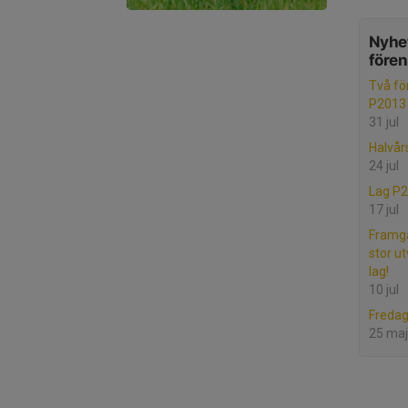
Nyhet
före
Två för
P2013
31 jul
Halvår
24 jul
Lag P
17 jul
Framgå
stor ut
lag!
10 jul
Freda
25 maj