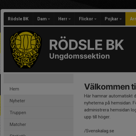
Rödsle BK
Dam
Herr
Flickor
Pojkar
Ar
RÖDSLE BK
Ungdomssektion
Välkommen til
Hem
Här hamnar automatiskt 
Nyheter
nyheterna på hemsidan. Fö
administrera hemsidan log
Truppen
upp till höger.
Matcher
/Svenskalag.se