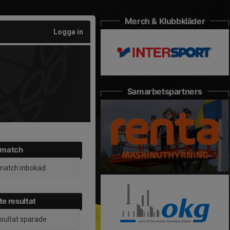
Merch & Klubbkläder
Logga in
Samarbetspartners
 match
match inbokad
e resultat
esultat sparade