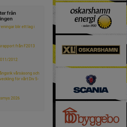
er från
ningen
eningar blir ett lag i
srapport från F2013
2011/2012
ngsrik vårsäsong och
veckling för vårt Div 5-
gsmys 2026