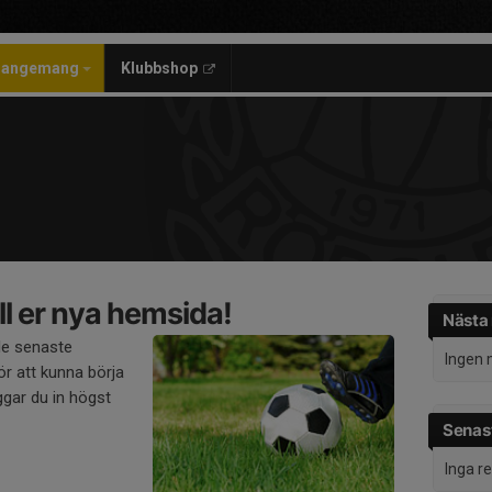
rangemang
Klubbshop
l er nya hemsida!
Nästa
de senaste
Ingen 
r att kunna börja
gar du in högst
Senast
Inga r