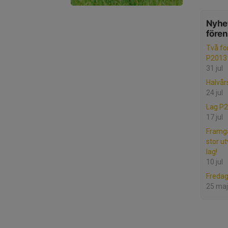
Nyhet
före
Två för
P2013
31 jul
Halvår
24 jul
Lag P
17 jul
Framgå
stor ut
lag!
10 jul
Freda
25 maj