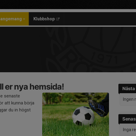
rangemang
Klubbshop
l er nya hemsida!
Nästa
de senaste
Ingen 
r att kunna börja
gar du in högst
Senast
Inga r