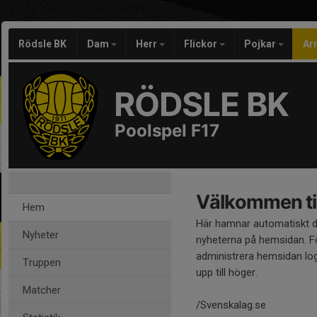
Rödsle BK
Dam
Herr
Flickor
Pojkar
Ar
RÖDSLE BK
Poolspel F17
Välkommen til
Hem
Här hamnar automatiskt 
Nyheter
nyheterna på hemsidan. Fö
administrera hemsidan log
Truppen
upp till höger.
Matcher
/Svenskalag.se