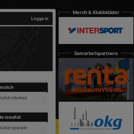
Merch & Klubbkläder
Logga in
Samarbetspartners
 match
match inbokad
e resultat
esultat sparade