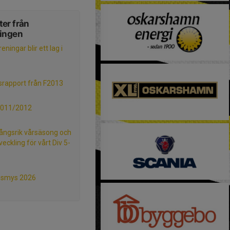
er från
ningen
eningar blir ett lag i
srapport från F2013
2011/2012
ngsrik vårsäsong och
veckling för vårt Div 5-
gsmys 2026