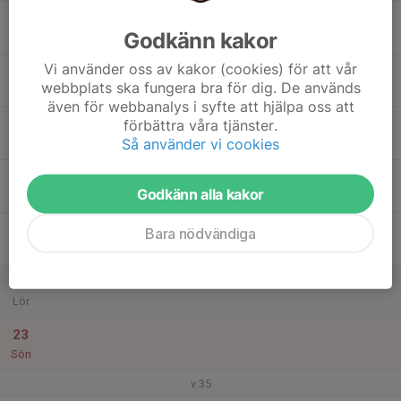
17
Godkänn kakor
Mån
Vi använder oss av kakor (cookies) för att vår
18
webbplats ska fungera bra för dig. De används
Tis
även för webbanalys i syfte att hjälpa oss att
19
förbättra våra tjänster.
Så använder vi cookies
Ons
20
Godkänn alla kakor
Tor
21
Bara nödvändiga
Fre
22
Lör
23
Sön
v.35