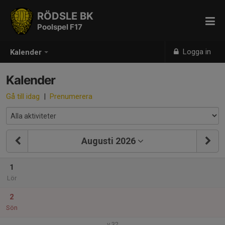
RÖDSLE BK
Poolspel F17
Logga in
Kalender
Kalender
Gå till idag
|
Prenumerera
Augusti 2026
1
Lör
2
Sön
v.32