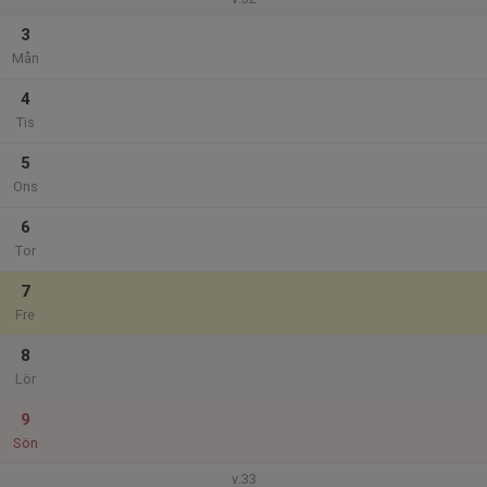
3
Mån
4
Tis
5
Ons
6
Tor
7
Fre
8
Lör
9
Sön
v.33