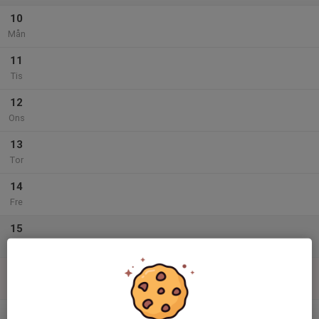
10
Mån
11
Tis
12
Ons
13
Tor
14
Fre
15
Lör
16
Sön
v.34