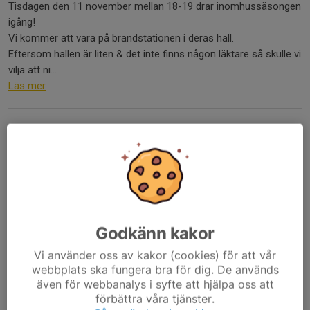
Tisdagen den 11 november mellan 18-19 drar inomhussäsongen
igång!
Vi kommer att vara på brandstationen i deras hall.
Eftersom hallen är liten & det inte finns någon läktare så skulle vi
vilja att ni...
Läs mer
Avslutning & föräldramatch
23 sep 2025
0 kommentarer
God kväll!!
Kommer nu med lite info angående sista utpmhusträningen &
framtida inomhusträningar i höst/vinter.
Godkänn kakor
Nästa vecka den 30/9 är träningen inställd pga utbildning för oss
Vi använder oss av kakor (cookies) för att vår
ledare.
webbplats ska fungera bra för dig. De används
även för webbanalys i syfte att hjälpa oss att
Veckan därpå den 7/10 är det årets...
förbättra våra tjänster.
Läs mer