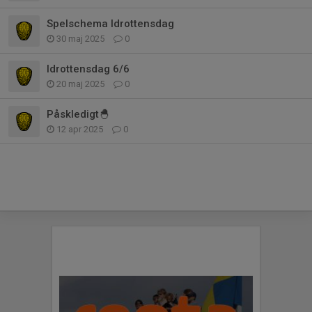
Spelschema Idrottensdag
30 maj 2025
0
Idrottensdag 6/6
20 maj 2025
0
Påskledigt🐣
12 apr 2025
0