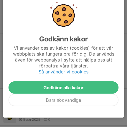
Fantastiskt jobbat
30 aug 2025
1
Intersport cup
29 aug 2025
1
Godkänn kakor
Träning under sommaren
17 jun 2025
0
Vi använder oss av kakor (cookies) för att vår
webbplats ska fungera bra för dig. De används
Spelschema Idrottensdag
även för webbanalys i syfte att hjälpa oss att
30 maj 2025
0
förbättra våra tjänster.
Så använder vi cookies
Idrottensdag 6/6
20 maj 2025
0
Godkänn alla kakor
Påskledigt🐣
Bara nödvändiga
12 apr 2025
0
Idrottens dag den 6/6
5 apr 2025
0