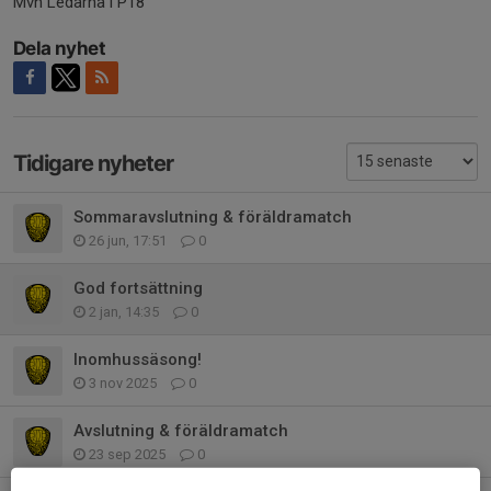
Mvh Ledarna i P18
Dela nyhet
Tidigare nyheter
Sommaravslutning & föräldramatch
26 jun, 17:51
0
God fortsättning
2 jan, 14:35
0
Inomhussäsong!
3 nov 2025
0
Avslutning & föräldramatch
23 sep 2025
0