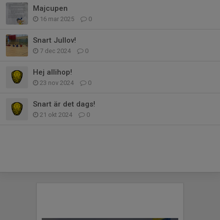
Majcupen
16 mar 2025
0
Snart Jullov!
7 dec 2024
0
Hej allihop!
23 nov 2024
0
Snart är det dags!
21 okt 2024
0