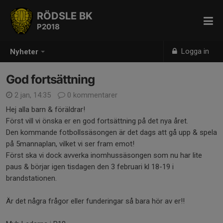
RÖDSLE BK
P2018
Logga in
Nyheter
God fortsättning
2 jan, 14:35
0 kommentarer
Hej alla barn & föräldrar!
Först vill vi önska er en god fortsättning på det nya året.
Den kommande fotbollssäsongen är det dags att gå upp & spela
på 5mannaplan, vilket vi ser fram emot!
Först ska vi dock avverka inomhussäsongen som nu har lite
paus & börjar igen tisdagen den 3 februari kl 18-19 i
brandstationen.
Är det några frågor eller funderingar så bara hör av er!!