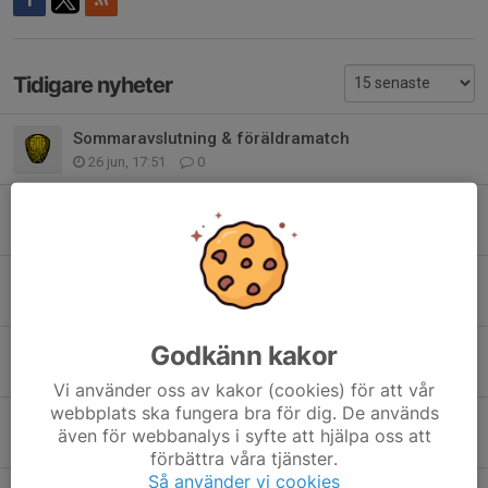
Tidigare nyheter
Sommaravslutning & föräldramatch
26 jun, 17:51
0
God fortsättning
2 jan, 14:35
0
Inomhussäsong!
3 nov 2025
0
Godkänn kakor
Avslutning & föräldramatch
23 sep 2025
0
Vi använder oss av kakor (cookies) för att vår
webbplats ska fungera bra för dig. De används
Fantastiskt jobbat
även för webbanalys i syfte att hjälpa oss att
30 aug 2025
1
förbättra våra tjänster.
Så använder vi cookies