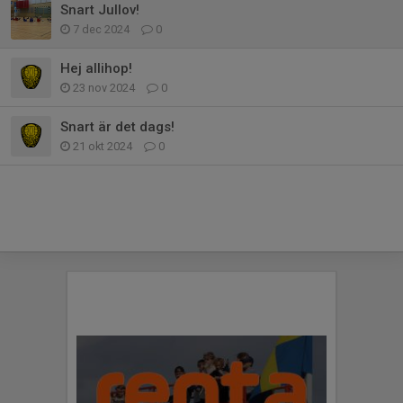
Snart Jullov!
7 dec 2024
0
Hej allihop!
23 nov 2024
0
Snart är det dags!
21 okt 2024
0