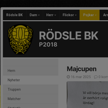
Rödsle BK
Dam
Herr
Flickor
Pojkar
Ar
RÖDSLE BK
P2018
Majcupen
Hem
16 mar 2025
0 kom
Nyheter
Truppen
Matcher