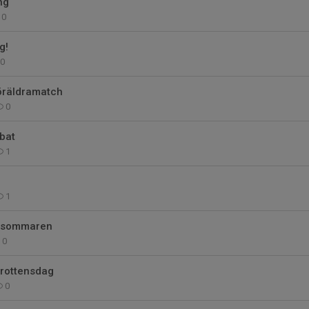
ng
0
g!
0
föräldramatch
0
bbat
1
1
r sommaren
0
rottensdag
0