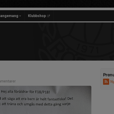
rangemang
Klubbshop
Pren
mentarer
Ny