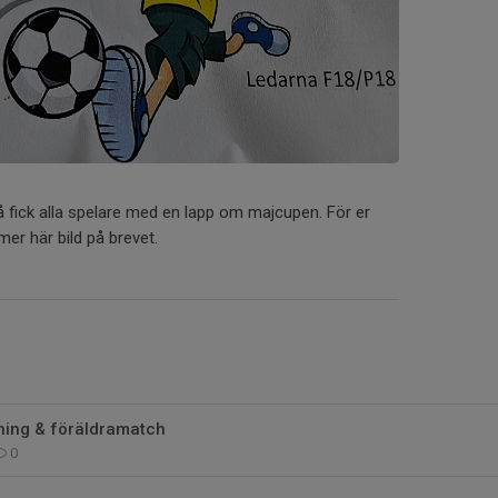
å fick alla spelare med en lapp om majcupen. För er
er här bild på brevet.
ing & föräldramatch
0