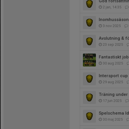
God fortsättni
2 jan, 14:35
Inomhussäson
3 nov 2025
Avslutning & 
23 sep 2025
Fantastiskt jo
30 aug 2025
Intersport cup
29 aug 2025
Träning unde
17 jun 2025
Spelschema Id
30 maj 2025