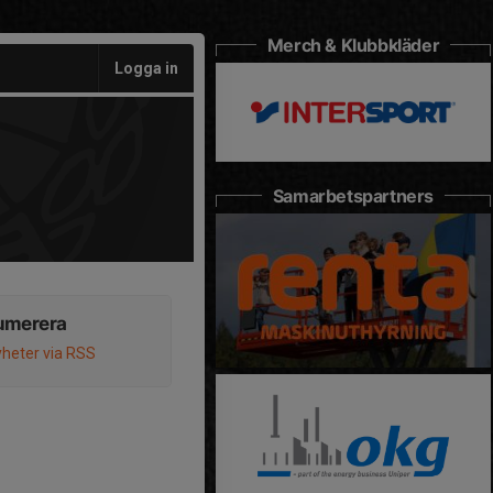
Merch & Klubbkläder
Logga in
Samarbetspartners
umerera
heter via RSS