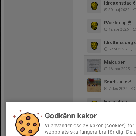
Idrottensdag 6
20 maj 2025
Påskledigt🐣
12 apr 2025
Idrottens dag 
5 apr 2025
Majcupen
16 mar 2025
Snart Jullov!
7 dec 2024
Hej allihop!
23 nov 2024
Godkänn kakor
Snart är det d
Vi använder oss av kakor (cookies) för 
21 okt 2024
webbplats ska fungera bra för dig. De