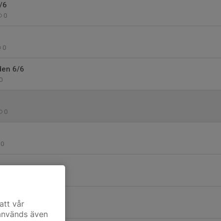
/6
0
0
den 6/6
0
0
0
0
ags!
att vår
0
 används även