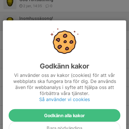
2 jan, 14:35
0
Inomhussäsong!
3 nov 2025
0
Avslutning & föräldramatch
23 sep 2025
0
Fantastiskt jobbat
30 aug 2025
1
Godkänn kakor
Intersport cup
Vi använder oss av kakor (cookies) för att vår
webbplats ska fungera bra för dig. De används
29 aug 2025
1
även för webbanalys i syfte att hjälpa oss att
förbättra våra tjänster.
Träning under sommaren
Så använder vi cookies
17 jun 2025
0
Spelschema Idrottensdag
Godkänn alla kakor
30 maj 2025
0
Bara nödvändiga