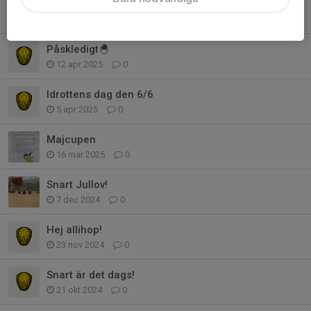
Idrottensdag 6/6
20 maj 2025
0
Påskledigt🐣
12 apr 2025
0
Idrottens dag den 6/6
5 apr 2025
0
Majcupen
16 mar 2025
0
Snart Jullov!
7 dec 2024
0
Hej allihop!
23 nov 2024
0
Snart är det dags!
21 okt 2024
0