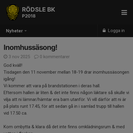
RÖDSLE BK
P2018
Logga in
Nyheter
Inomhussäsong!
3 nov 2025
0 kommentarer
God kväll!
Tisdagen den 11 november mellan 18-19 drar inomhussäsongen
igång!
Vi kommer att vara på brandstationen i deras hall.
Eftersom hallen är liten & det inte finns någon läktare så skulle vi
vilja att ni lämnar/hämtar era barn utanför. Vi vill därför att ni är
på plats runt 17.45, för att sedan gå in i samlad trupp till hallen
vid 17.50 ca.
Kom ombytta & klara då det inte finns omklädningsrum & med