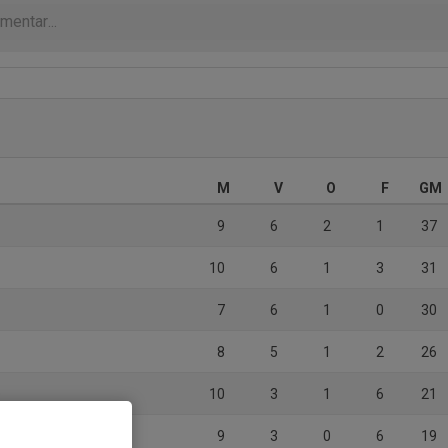
M
V
O
F
GM
9
6
2
1
37
10
6
1
3
31
7
6
1
0
30
8
5
1
2
26
b
10
3
1
6
21
9
3
0
6
19