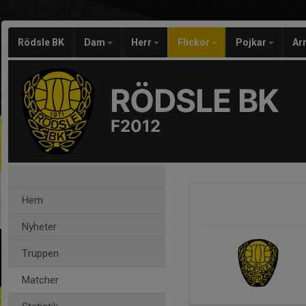
Rödsle BK
Dam
Herr
Flickor
Pojkar
Ar
RÖDSLE BK
F2012
Hem
Nyheter
Truppen
Matcher