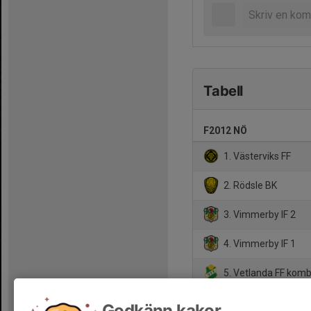
Tabell
F2012 NÖ
1. Västerviks FF
2. Rödsle BK
3. Vimmerby IF 2
4. Vimmerby IF 1
5. Vetlanda FF kom
6. IF Eksjö Fotboll
Godkänn kakor