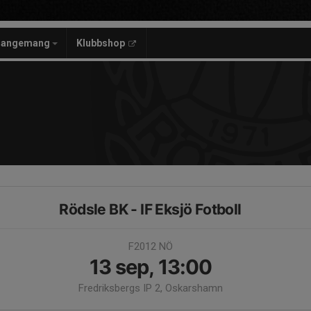
rangemang
Klubbshop
Rödsle BK - IF Eksjö Fotboll
F2012 NÖ
13 sep, 13:00
Fredriksbergs IP 2, Oskarshamn