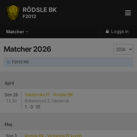
RÖDSLE BK
F2012
Logga in
Matcher
Matcher 2026
F2012 NÖ
April
Sön 26
Västerviks FF - Rödsle BK
15:30
Bökensved 2, Västervik
1
-
0
Maj
Sön 3
Rödsle BK - Vetlanda FF komb