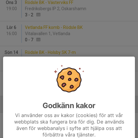
Ons 3
Rödsle BK - Västerviks FF
19:00
Fredriksbergs IP 2, Oskarshamn
3
-
2
Lör 6
Vetlanda FF komb - Rödsle BK
16:00
Vitalavallen 1, Vetlanda
0
-
7
Sön 14
Rödsle BK - Holsby SK 7-m
17:00
Fredriksbergs IP 2, Oskarshamn
2
-
1
Sön 21
IF Eksjö Fotboll - Rödsle BK
15:00
Ränneborg 41, Eksjö
3
-
1
Godkänn kakor
Augusti
Vi använder oss av kakor (cookies) för att vår
Sön 16
Rödsle BK - Vimmerby IF 2
webbplats ska fungera bra för dig. De används
13:00
Fredriksbergs IP 2, Oskarshamn
även för webbanalys i syfte att hjälpa oss att
-
förbättra våra tjänster.