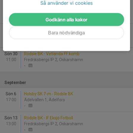
Så använder vi cookies
Sön 23
Vimmerby IF 1 - Rödsle BK
14:00
Ceosvallen 7, Vimmerby
-
Godkänn alla kakor
Ons 26
Västerviks FF - Rödsle BK
Bara nödvändiga
18:30
Karstorp 31, Västervik
-
Sön 30
Rödsle BK - Vetlanda FF komb
11:00
Fredriksbergs IP 2, Oskarshamn
-
September
Sön 6
Holsby SK 7-m - Rödsle BK
17:00
Ädelvallen 1, Ädelfors
-
Sön 13
Rödsle BK - IF Eksjö Fotboll
13:00
Fredriksbergs IP 2, Oskarshamn
-