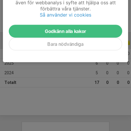
även för webbanalys i syfte att hjälpa oss att
Ålder
14 år
förbättra våra tjänster.
Så använder vi cookies
Godkänn alla kakor
ALLA SERIER
ALLA ÅR
Bara nödvändiga
2026
6
0
0
0
2025
6
0
0
0
2024
5
0
0
0
Totalt
17
0
0
0