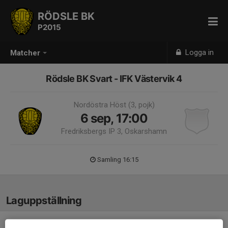
RÖDSLE BK
P2015
Logga in
Matcher
Rödsle BK Svart - IFK Västervik 4
Nordöstra Höst (3, pojk)
6 sep, 17:00
Fredriksbergs IP 3, Oskarshamn
Samling 16:15
Laguppställning