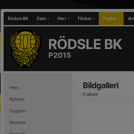
Rödsle BK
Dam
Herr
Flickor
Pojkar
Ar
RÖDSLE BK
P2015
Bildgalleri
Hem
0 album
Nyheter
Truppen
Matcher