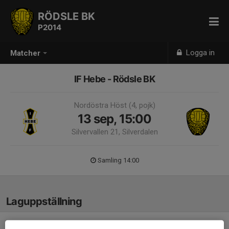
RÖDSLE BK
P2014
Logga in
Matcher
IF Hebe - Rödsle BK
Nordöstra Höst (4, pojk)
13 sep, 15:00
Silvervallen 21, Silverdalen
Samling 14:00
Laguppställning