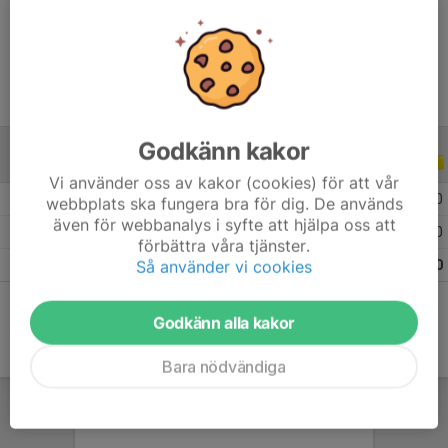
Ålder
12 år
Godkänn kakor
ALLA SERIER
ALLA ÅR
Vi använder oss av kakor (cookies) för att vår
2026
5
0
0
0
webbplats ska fungera bra för dig. De används
även för webbanalys i syfte att hjälpa oss att
2025
10
0
0
0
förbättra våra tjänster.
Så använder vi cookies
Totalt
15
0
0
0
Godkänn alla kakor
Bara nödvändiga