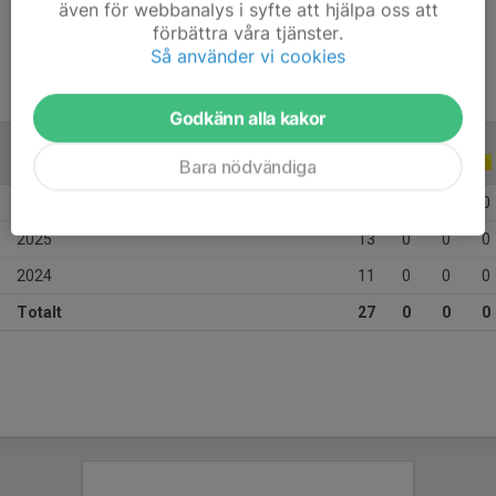
även för webbanalys i syfte att hjälpa oss att
Ålder
11 år
förbättra våra tjänster.
Så använder vi cookies
Godkänn alla kakor
ALLA SERIER
ALLA ÅR
Bara nödvändiga
2026
3
0
0
0
2025
13
0
0
0
2024
11
0
0
0
Totalt
27
0
0
0