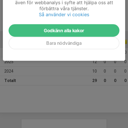
även för webbanalys i syfte att hjälpa oss att
Ålder
12 år
förbättra våra tjänster.
Så använder vi cookies
Godkänn alla kakor
ALLA SERIER
ALLA ÅR
Bara nödvändiga
2026
7
0
0
0
2025
12
0
0
0
2024
10
0
0
0
Totalt
29
0
0
0