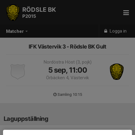
RÖDSLE BK
P2015
Logga in
Matcher
IFK Västervik 3 - Rödsle BK Gult
Nordöstra Höst (3, pojk)
5 sep, 11:00
Örbäcken 4, Västervik
Samling 10:15
Laguppställning