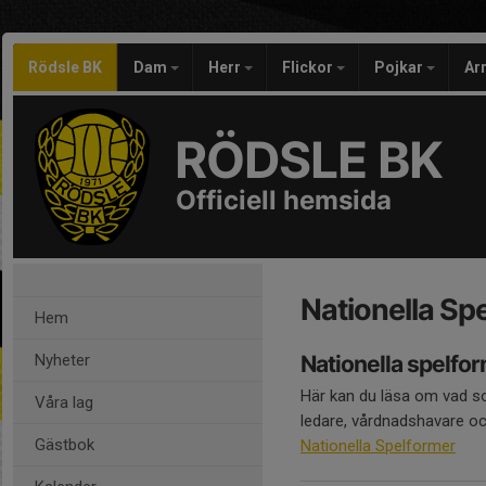
Rödsle BK
Dam
Herr
Flickor
Pojkar
Ar
RÖDSLE BK
Officiell hemsida
Nationella Sp
Hem
Nyheter
Nationella spelfo
Här kan du läsa om vad so
Våra lag
ledare, vårdnadshavare oc
Gästbok
Nationella Spelformer