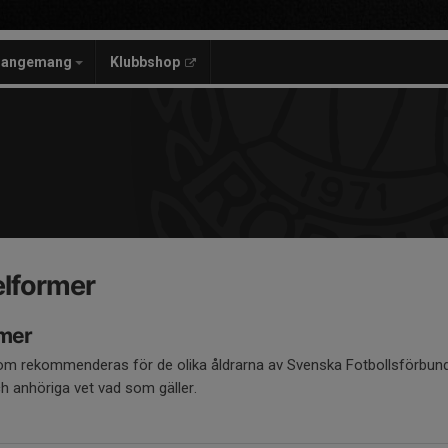
rangemang
Klubbshop
elformer
rmer
m rekommenderas för de olika åldrarna av Svenska Fotbollsförbundet.
h anhöriga vet vad som gäller.