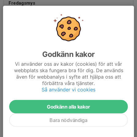
Fredagsmys
Kontaktperson saknas
Pojkar
9 st
P2012
Godkänn kakor
Ricky Marsén
, Lagledare/Admin
Mikael Pettersson
, Huvudtränare
Vi använder oss av kakor (cookies) för att vår
webbplats ska fungera bra för dig. De används
P2013
även för webbanalys i syfte att hjälpa oss att
Jonas Karlsson
, Tränare
förbättra våra tjänster.
Så använder vi cookies
Martin Hansson
, Tränare
Per Linderoth
, Tränare
Mattias Jakobsson
Godkänn alla kakor
, Tränare
P2014
Bara nödvändiga
Simon Björklund
, Ledare
Daniel Olbers
, Ledare