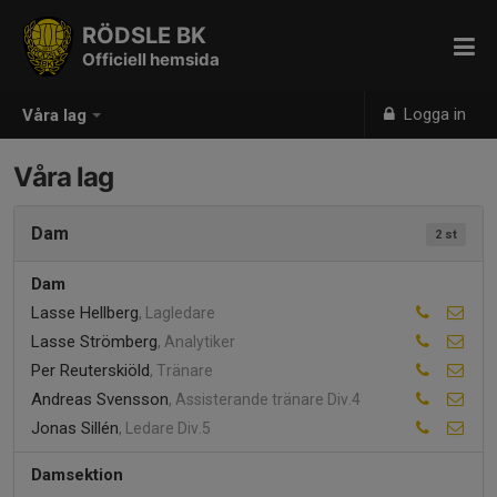
RÖDSLE BK
Officiell hemsida
Logga in
Våra lag
Våra lag
Dam
2 st
Dam
Lasse Hellberg
, Lagledare
Lasse Strömberg
, Analytiker
Per Reuterskiöld
, Tränare
Andreas Svensson
, Assisterande tränare Div.4
Jonas Sillén
, Ledare Div.5
Damsektion