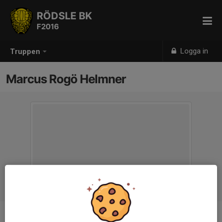
RÖDSLE BK
F2016
Logga in
Truppen
Marcus Rogö Helmner
Titel
Ledare