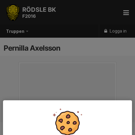
RÖDSLE BK
F2016
Logga in
Truppen
Pernilla Axelsson
Titel
Ledare