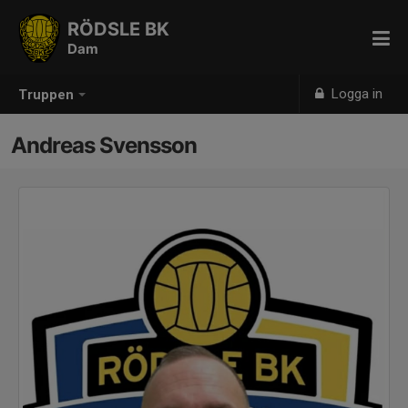
RÖDSLE BK
Dam
Logga in
Truppen
Andreas Svensson