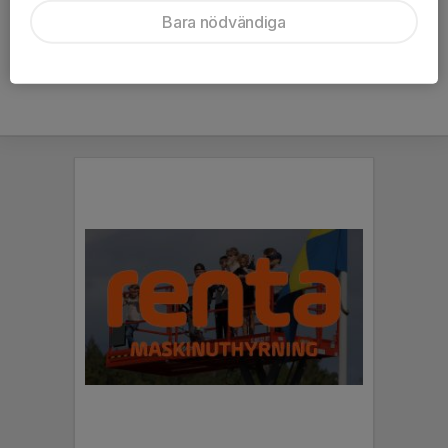
Titel
Assisterande tränare Div.4
Bara nödvändiga