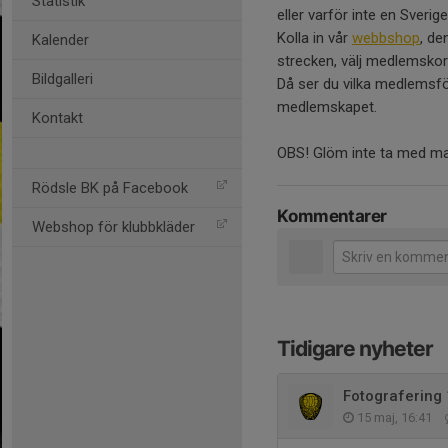
Statistik
eller varför inte en Sveri
Kolla in vår
webbshop
, de
Kalender
strecken, välj medlemskort
Bildgalleri
Då ser du vilka medlemsfö
medlemskapet.
Kontakt
OBS! Glöm inte ta med matc
Rödsle BK på Facebook
Kommentarer
Webshop för klubbkläder
Tidigare nyheter
Fotografering
15 maj, 16:41