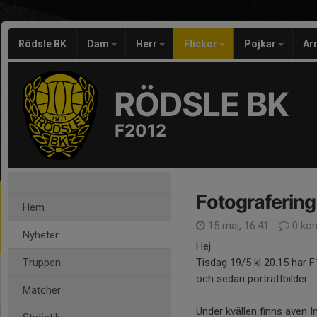
Rödsle BK
Dam
Herr
Flickor
Pojkar
Ar
RÖDSLE BK
F2012
Fotografering
Hem
15 maj, 16:41
0 ko
Nyheter
Hej
Truppen
Tisdag 19/5 kl 20.15 har 
och sedan porträttbilder.
Matcher
Under kvällen finns även In