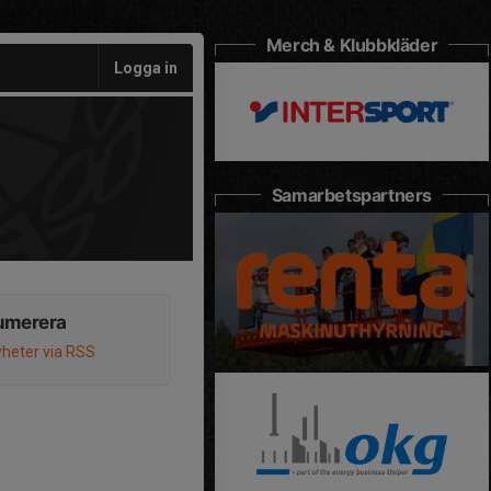
Merch & Klubbkläder
Logga in
Samarbetspartners
umerera
heter via RSS