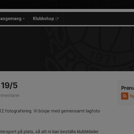
rangemang
Klubbshop
 19/5
Pren
mmentarer
Ny
F12 fotografering. Vi börjar med gemensamt lagfoto
tersport på plats, så att ni kan beställa klubbkläder