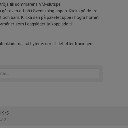
getröja till sommarens VM-slutspel!
n går även att nå i Svenskalag appen. Klicka på de tre
 och barn. Klicka sen på paketet uppe i högra hörnet.
rmåner som i dagsläget är kopplade till
hkläderna, så byter vi om till det efter träningen!
 19/5
0