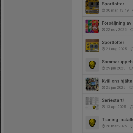
Sportlotter
30 mar, 13:49
Försäljning av 
22 nov 2025
Sportlotter
21 aug 2025
Sommaruppehå
29 jun 2025
Kvällens hjälta
25 jun 2025
Seriestart!
13 apr 2025
Träning inställ
26 mar 2025