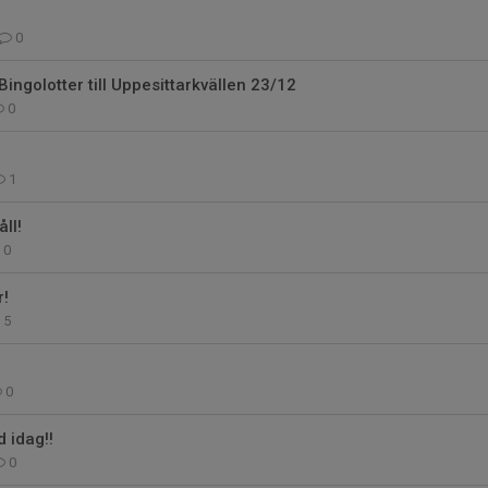
0
Bingolotter till Uppesittarkvällen 23/12
0
1
ll!
0
r!
5
0
d idag!!
0