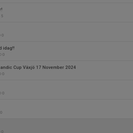
r!
5
0
d idag!!
0
candic Cup Växjö 17 November 2024
0
0
0
0