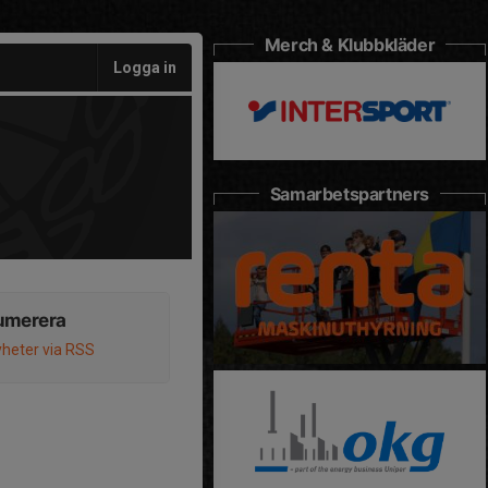
Merch & Klubbkläder
Logga in
Samarbetspartners
umerera
heter via RSS