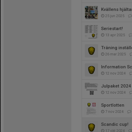
Kvällens hjälta
25 jun 2025
Seriestart!
13 apr 2025
Träning inställ
26 mar 2025
Information S
12 nov 2024
Julpaket 2024
12 nov 2024
Sportlotten
7 nov 2024
Scandic cup!
17 okt 2024