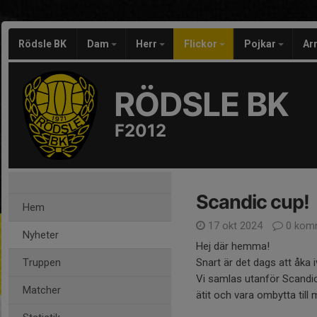
Rödsle BK
Dam
Herr
Flickor
Pojkar
Ar
RÖDSLE BK
F2012
Scandic cup!
Hem
17 okt 2024
0 kom
Nyheter
Hej där hemma!
Truppen
Snart är det dags att åka iv
Vi samlas utanför Scandic 
Matcher
ätit och vara ombytta till 