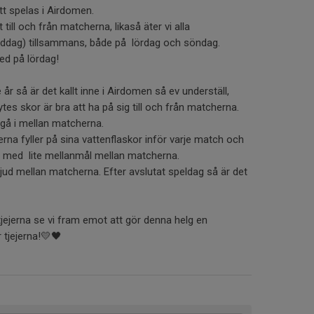
t spelas i Airdomen.
till och från matcherna, likaså äter vi alla
middag) tillsammans, både på lördag och söndag.
ed på lördag!
 år så är det kallt inne i Airdomen så ev underställ,
s skor är bra att ha på sig till och från matcherna.
 gå i mellan matcherna.
ejerna fyller på sina vattenflaskor inför varje match och
 med lite mellanmål mellan matcherna.
jud mellan matcherna. Efter avslutat speldag så är det
ejerna se vi fram emot att gör denna helg en
 tjejerna!💛🖤