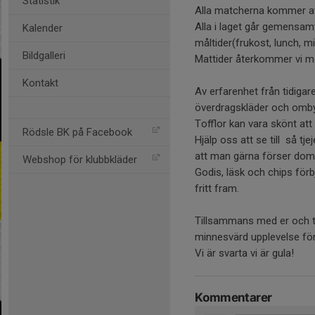
Statistik
Alla matcherna kommer at
Alla i laget går gemensamt 
Kalender
måltider(frukost, lunch, 
Bildgalleri
Mattider återkommer vi m
Kontakt
Av erfarenhet från tidigare
överdragskläder och ombyte
Tofflor kan vara skönt att
Rödsle BK på Facebook
Hjälp oss att se till så tj
att man gärna förser dom
Webshop för klubbkläder
Godis, läsk och chips förb
fritt fram.
Tillsammans med er och tj
minnesvärd upplevelse för
Vi är svarta vi är gula!
Kommentarer