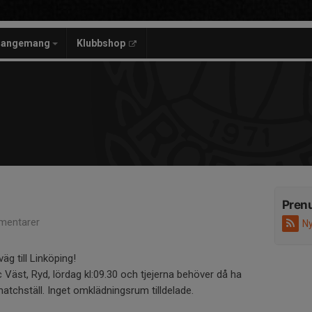
rangemang
Klubbshop
Pren
mentarer
Ny
äg till Linköping!
Väst, Ryd, lördag kl:09.30 och tjejerna behöver då ha
matchställ. Inget omklädningsrum tilldelade.