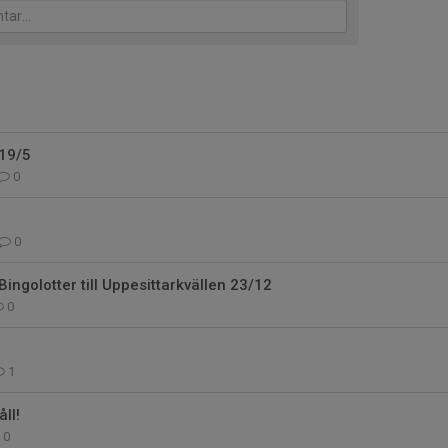
 19/5
0
0
Bingolotter till Uppesittarkvällen 23/12
0
1
ll!
0