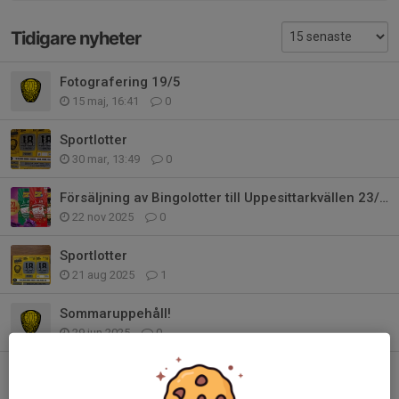
Tidigare nyheter
Fotografering 19/5
15 maj, 16:41
0
Sportlotter
30 mar, 13:49
0
Försäljning av Bingolotter till Uppesittarkvällen 23/12
22 nov 2025
0
Sportlotter
21 aug 2025
1
Sommaruppehåll!
29 jun 2025
0
Kvällens hjältar!
25 jun 2025
5