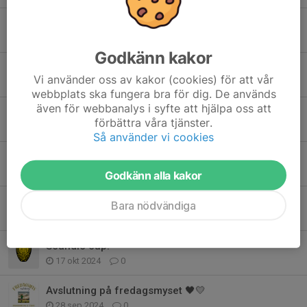
Seriestart!
13 apr 2025
0
Godkänn kakor
Träning inställd idag!!
Vi använder oss av kakor (cookies) för att vår
26 mar 2025
0
webbplats ska fungera bra för dig. De används
även för webbanalys i syfte att hjälpa oss att
Information Scandic Cup Växjö 17 November 2024
förbättra våra tjänster.
12 nov 2024
0
Så använder vi cookies
Julpaket 2024
12 nov 2024
0
Godkänn alla kakor
Sportlotten
Bara nödvändiga
7 nov 2024
0
Scandic cup!
17 okt 2024
0
Avslutning på fredagsmyset 🖤💛
28 sep 2024
0