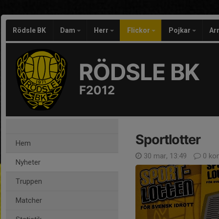
Rödsle BK
Dam
Herr
Flickor
Pojkar
Ar
RÖDSLE BK
F2012
Sportlotter
Hem
30 mar, 13:49
0 ko
Nyheter
Truppen
Matcher