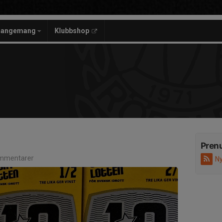
rangemang
Klubbshop
Pren
mmentarer
Ny