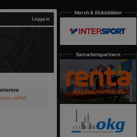
Merch & Klubbkläder
Logga in
Samarbetspartners
umerera
heter via RSS