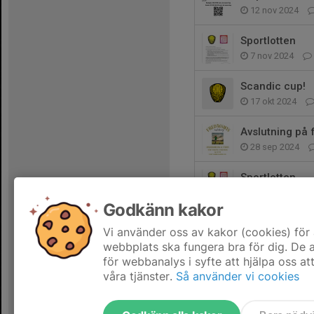
12 nov 2024
Sportlotten
7 nov 2024
Scandic cup!
17 okt 2024
Avslutning på
28 sep 2024
Sportlotten
17 sep 2024
Godkänn kakor
Ändrad matchd
Vi använder oss av kakor (cookies) för 
14 sep 2024
webbplats ska fungera bra för dig. De
för webbanalys i syfte att hjälpa oss at
våra tjänster.
Så använder vi cookies