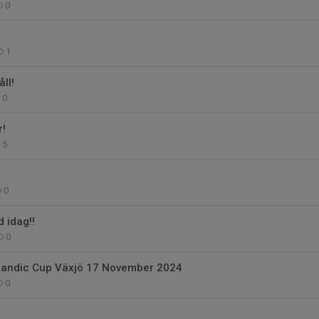
0
1
ll!
0
r!
5
0
d idag!!
0
candic Cup Växjö 17 November 2024
0