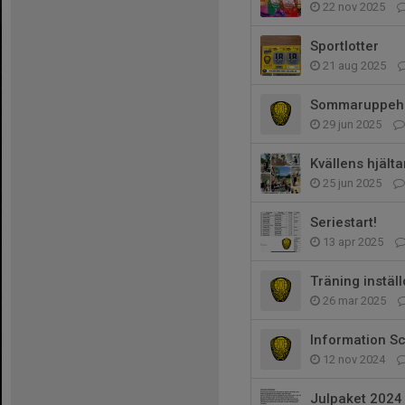
22 nov 2025
Sportlotter
21 aug 2025
Sommaruppehå
29 jun 2025
Kvällens hjälta
25 jun 2025
Seriestart!
13 apr 2025
Träning inställ
26 mar 2025
Information S
12 nov 2024
Julpaket 2024