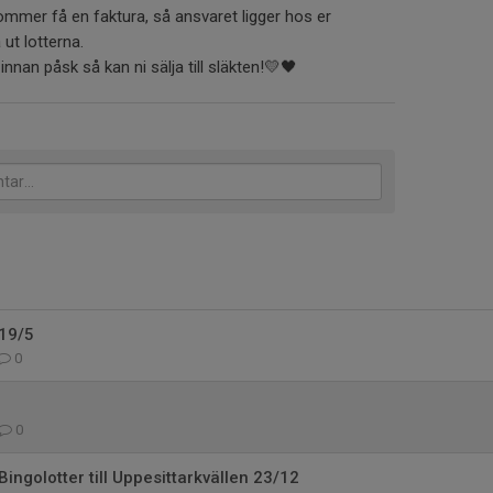
 kommer få en faktura, så ansvaret ligger hos er
ut lotterna.
innan påsk så kan ni sälja till släkten!💛🖤
 19/5
0
0
Bingolotter till Uppesittarkvällen 23/12