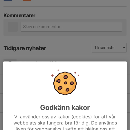
Kommentarer
Tidigare nyheter
Fotografering 19/5
15 maj, 16:41
0
Sportlotter
30 mar, 13:49
0
Försäljning av Bingolotter till Uppesittarkvällen 23/12
Godkänn kakor
22 nov 2025
0
Vi använder oss av kakor (cookies) för att vår
Sportlotter
webbplats ska fungera bra för dig. De används
21 aug 2025
1
även för webbanalys i syfte att hjälpa oss att