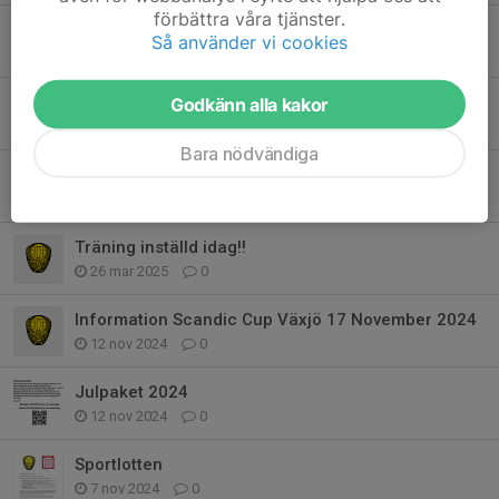
förbättra våra tjänster.
Sommaruppehåll!
Så använder vi cookies
29 jun 2025
0
Kvällens hjältar!
Godkänn alla kakor
25 jun 2025
5
Bara nödvändiga
Seriestart!
13 apr 2025
0
Träning inställd idag!!
26 mar 2025
0
Information Scandic Cup Växjö 17 November 2024
12 nov 2024
0
Julpaket 2024
12 nov 2024
0
Sportlotten
7 nov 2024
0