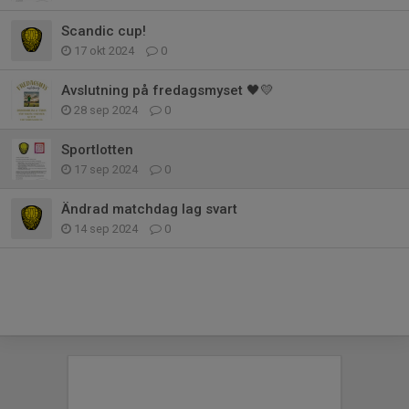
Scandic cup!
17 okt 2024
0
Avslutning på fredagsmyset 🖤💛
28 sep 2024
0
Sportlotten
17 sep 2024
0
Ändrad matchdag lag svart
14 sep 2024
0