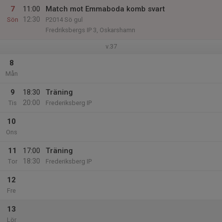
7
11:00
Match mot Emmaboda komb svart
12:30
Sön
P2014 Sö gul
Fredriksbergs IP 3, Oskarshamn
v.37
8
Mån
9
18:30
Träning
20:00
Tis
Frederiksberg IP
10
Ons
11
17:00
Träning
18:30
Tor
Frederiksberg IP
12
Fre
13
Lör