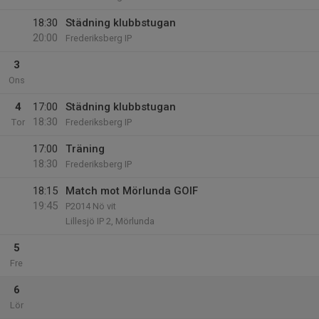
18:30
Städning klubbstugan
20:00
Frederiksberg IP
3
Ons
4
17:00
Städning klubbstugan
18:30
Tor
Frederiksberg IP
17:00
Träning
18:30
Frederiksberg IP
18:15
Match mot Mörlunda GOIF
19:45
P2014 Nö vit
Lillesjö IP 2, Mörlunda
5
Fre
6
Lör