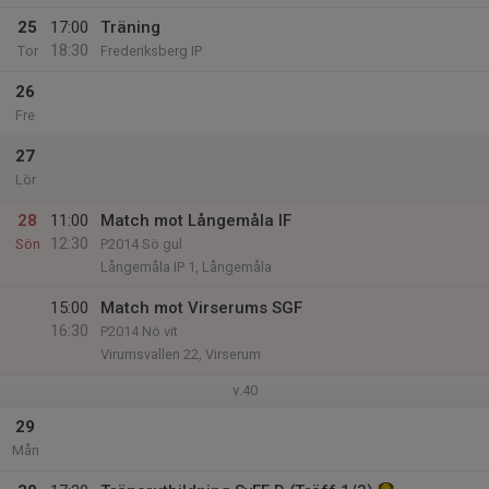
25
17:00
Träning
18:30
Tor
Frederiksberg IP
26
Fre
27
Lör
28
11:00
Match mot Långemåla IF
12:30
Sön
P2014 Sö gul
Långemåla IP 1, Långemåla
15:00
Match mot Virserums SGF
16:30
P2014 Nö vit
Virumsvallen 22, Virserum
v.40
29
Mån