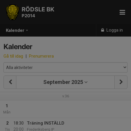
RÖDSLE BK
P2014
Logga in
Kalender
Kalender
Gå till idag
|
Prenumerera
September 2025
v.36
1
Mån
2
18:30
Träning INSTÄLLD
20:00
Tis
Frederiksberg IP