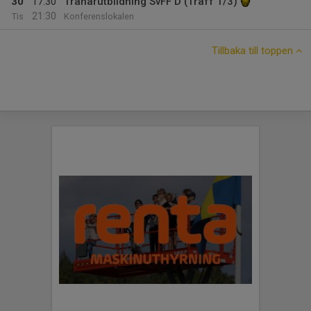
30
17:30
Tränarutbildning SvFF D (Träff 1/3)
21:30
Tis
Konferenslokalen
Tillbaka till toppen