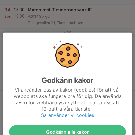
14
16:30
Match mot Timmernabbens IF
18:00
Sön
P2014 Sö gul
Tillingevallen 21, Timmernabben
v.38
15
Mån
16
18:30
Träning
20:00
Tis
Frederiksberg IP
17
Godkänn kakor
Ons
Vi använder oss av kakor (cookies) för att vår
webbplats ska fungera bra för dig. De används
18
17:00
Träning
även för webbanalys i syfte att hjälpa oss att
18:30
Tor
Frederiksberg IP
förbättra våra tjänster.
17:30
Ledarträff 6-9år
Så använder vi cookies
18:30
Samlingslokalen
Godkänn alla kakor
19