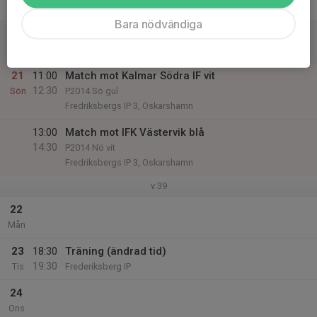
Fre
Bara nödvändiga
20
Lör
21
11:00
Match mot Kalmar Södra IF vit
12:30
Sön
P2014 Sö gul
Fredriksbergs IP 3, Oskarshamn
13:00
Match mot IFK Västervik blå
14:30
P2014 Nö vit
Fredriksbergs IP 3, Oskarshamn
v.39
22
Mån
23
18:30
Träning (ändrad tid)
19:30
Tis
Frederiksberg IP
24
Ons