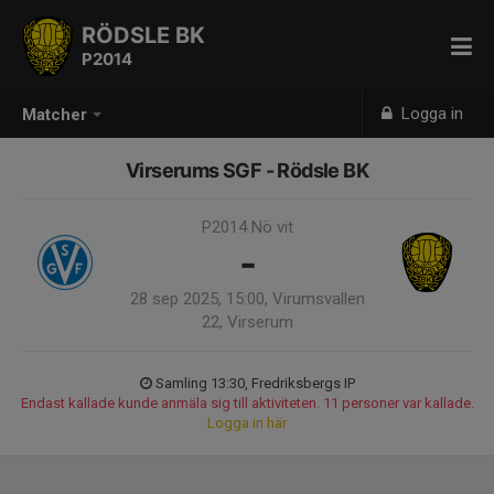
RÖDSLE BK
P2014
Logga in
Matcher
Virserums SGF - Rödsle BK
P2014 Nö vit
-
28 sep 2025, 15:00, Virumsvallen
22, Virserum
Samling 13:30, Fredriksbergs IP
Endast kallade kunde anmäla sig till aktiviteten. 11 personer var kallade.
Logga in här