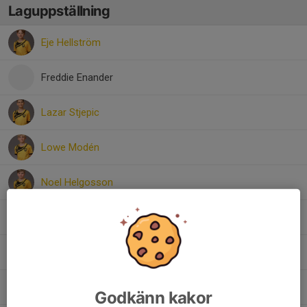
Laguppställning
Eje Hellström
Freddie Enander
Lazar Stjepic
Lowe Modén
Noel Helgosson
Sixten Björklund
Victor Bäck
Viggo Sämfors
Godkänn kakor