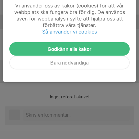
Vi använder oss av kakor (cookies) för att vår
Vilmer Nyberg
webbplats ska fungera bra för dig. De används
även för webbanalys i syfte att hjälpa oss att
Ledare
förbättra våra tjänster.
Så använder vi cookies
Simon Björklund
Ledare
Godkänn alla kakor
Sofia Hellström
Ledare
Bara nödvändiga
Referat
Inget referat skrivet