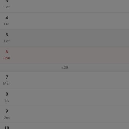
3
Tor
4
Fre
5
Lör
6
Sön
v.28
7
Mån
8
Tis
9
Ons
10