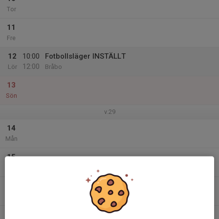
Tor
11
Fre
12
10:00
Fotbollsläger INSTÄLLT
12:00
Lör
Bråbo
13
Sön
v.29
14
Mån
15
Tis
16
Ons
17