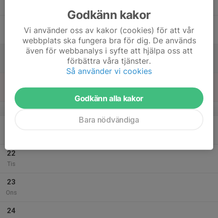
Tor
Godkänn kakor
18
Vi använder oss av kakor (cookies) för att vår
Fre
webbplats ska fungera bra för dig. De används
även för webbanalys i syfte att hjälpa oss att
19
förbättra våra tjänster.
Lör
Så använder vi cookies
20
Sön
Godkänn alla kakor
v.30
Bara nödvändiga
21
Mån
22
Tis
23
Ons
24