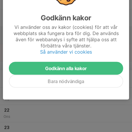
21:00
Tor
Bowlinghallen Oscarsgymnasiet
17
Godkänn kakor
Fre
Vi använder oss av kakor (cookies) för att vår
18
webbplats ska fungera bra för dig. De används
Lör
även för webbanalys i syfte att hjälpa oss att
förbättra våra tjänster.
19
Så använder vi cookies
Sön
v.43
Godkänn alla kakor
20
Bara nödvändiga
Mån
21
Tis
22
Ons
23