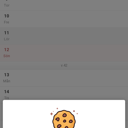
Tor
10
Fre
11
Lör
12
Sön
v.42
13
Mån
14
Tis
15
Ons
16
19:00
Avslutning bowling