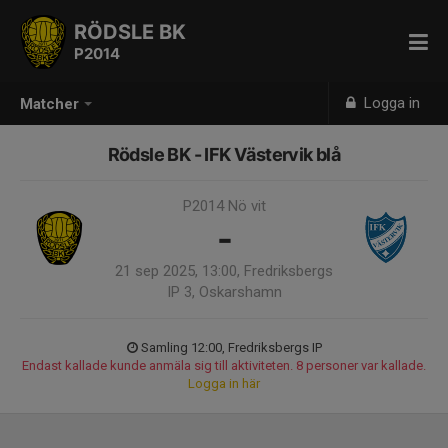
RÖDSLE BK
P2014
Logga in
Matcher
Rödsle BK - IFK Västervik blå
P2014 Nö vit
-
21 sep 2025, 13:00, Fredriksbergs
IP 3, Oskarshamn
Samling 12:00, Fredriksbergs IP
Endast kallade kunde anmäla sig till aktiviteten. 8 personer var kallade.
Logga in här