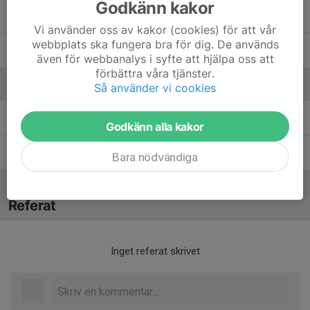
Godkänn kakor
Wiggo Björnholm
Vi använder oss av kakor (cookies) för att vår
webbplats ska fungera bra för dig. De används
Zacharias Andersson
även för webbanalys i syfte att hjälpa oss att
förbättra våra tjänster.
Ledare
Så använder vi cookies
Robin Björnholm
Ledare
Godkänn alla kakor
Simon Björklund
Ledare
Bara nödvändiga
Referat
Inget referat skrivet