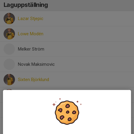
Laguppställning
Lazar Stjepic
Lowe Modén
Melker Ström
Novak Maksimovic
Sixten Björklund
Thorsten Petersson
Vilmer Nyberg
Wesam Abdulrazzak