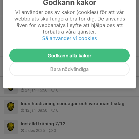
Godkänn kakor
Inställd träning 5/4
1 apr, 12:13
0
Vi använder oss av kakor (cookies) för att vår
webbplats ska fungera bra för dig. De används
Försäljning
även för webbanalys i syfte att hjälpa oss att
7 mar, 17:57
0
förbättra våra tjänster.
Så använder vi cookies
Föräldramöte
20 feb, 07:20
0
Godkänn alla kakor
Föräldramöte 17/2
Bara nödvändiga
4 feb, 13:42
0
Ny säsong?
24 jan, 16:56
0
Inomhusträning söndagar och varannan tisdag
12 jan, 08:50
0
Inställd träning 7/12
5 dec 2025
0