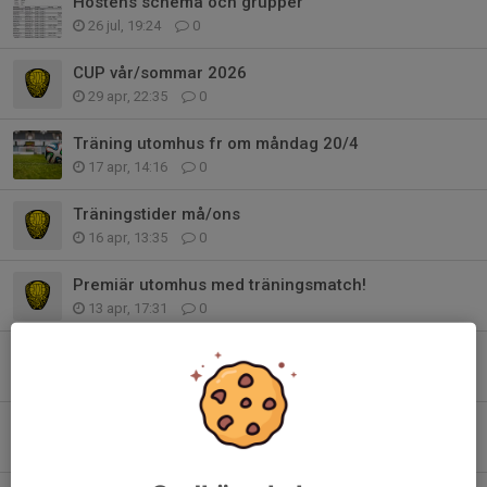
Höstens schema och grupper
26 jul, 19:24
0
CUP vår/sommar 2026
29 apr, 22:35
0
Träning utomhus fr om måndag 20/4
17 apr, 14:16
0
Träningstider må/ons
16 apr, 13:35
0
Premiär utomhus med träningsmatch!
13 apr, 17:31
0
Upptakt inför ny säsong
8 apr, 15:07
0
Träningsavgift 2026
8 apr, 14:59
0