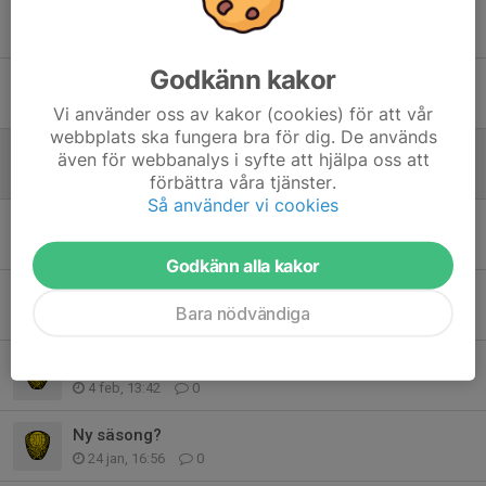
Upptakt inför ny säsong
8 apr, 15:07
0
Godkänn kakor
Träningsavgift 2026
8 apr, 14:59
0
Vi använder oss av kakor (cookies) för att vår
webbplats ska fungera bra för dig. De används
Inställd träning 5/4
även för webbanalys i syfte att hjälpa oss att
1 apr, 12:13
0
förbättra våra tjänster.
Så använder vi cookies
Försäljning
7 mar, 17:57
0
Godkänn alla kakor
Föräldramöte
Bara nödvändiga
20 feb, 07:20
0
Föräldramöte 17/2
4 feb, 13:42
0
Ny säsong?
24 jan, 16:56
0