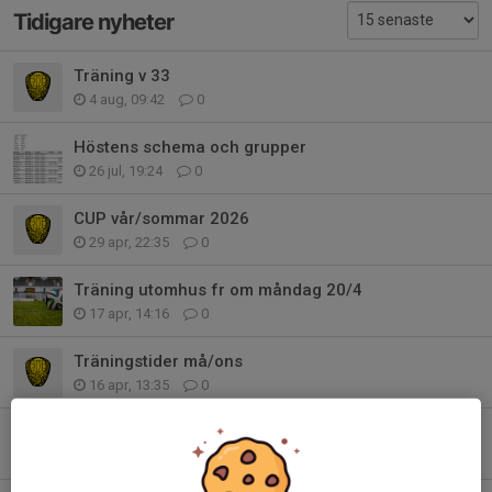
Tidigare nyheter
Träning v 33
4 aug, 09:42
0
Höstens schema och grupper
26 jul, 19:24
0
CUP vår/sommar 2026
29 apr, 22:35
0
Träning utomhus fr om måndag 20/4
17 apr, 14:16
0
Träningstider må/ons
16 apr, 13:35
0
Premiär utomhus med träningsmatch!
13 apr, 17:31
0