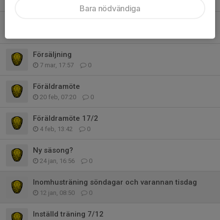
8 apr, 14:59
0
Bara nödvändiga
Inställd träning 5/4
1 apr, 12:13
0
Försäljning
7 mar, 17:57
0
Föräldramöte
20 feb, 07:20
0
Föräldramöte 17/2
4 feb, 13:42
0
Ny säsong?
24 jan, 16:56
0
Inomhusträning söndagar och varannan tisdag
12 jan, 08:50
0
Inställd träning 7/12