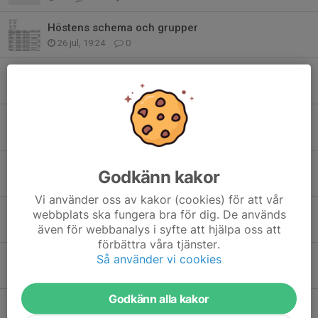
Höstens schema och grupper
26 jul, 19:24
0
CUP vår/sommar 2026
29 apr, 22:35
0
Träning utomhus fr om måndag 20/4
17 apr, 14:16
0
Träningstider må/ons
Godkänn kakor
16 apr, 13:35
0
Vi använder oss av kakor (cookies) för att vår
Premiär utomhus med träningsmatch!
webbplats ska fungera bra för dig. De används
13 apr, 17:31
0
även för webbanalys i syfte att hjälpa oss att
förbättra våra tjänster.
Upptakt inför ny säsong
Så använder vi cookies
8 apr, 15:07
0
Godkänn alla kakor
Träningsavgift 2026