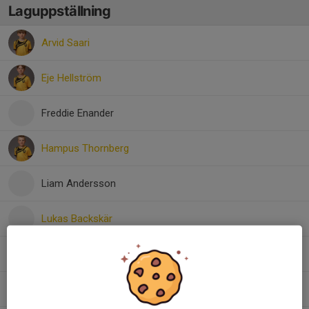
Laguppställning
Arvid Saari
Eje Hellström
Freddie Enander
Hampus Thornberg
Liam Andersson
Lukas Backskär
Nils Olbers
Noel Helgosson