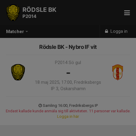
RÖDSLE BK
P2014
Logga in
Matcher
Rödsle BK - Nybro IF vit
P2014 Sö gul
-
18 maj 2025, 17:00, Fredriksbergs
IP 3, Oskarshamn
Samling 16:00, Fredriksbergs IP
Endast kallade kunde anmäla sig till aktiviteten. 11 personer var kallade.
Logga in här