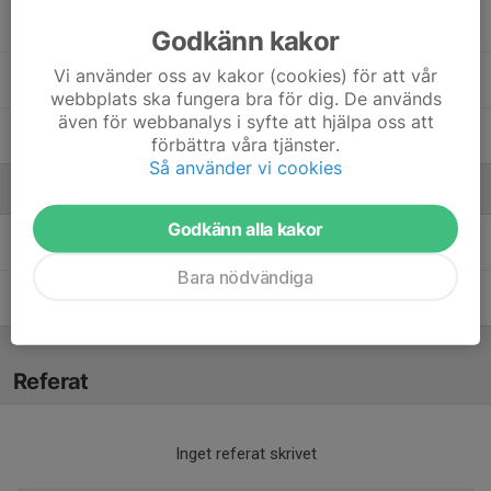
Oscar Eliasson
Godkänn kakor
Vi använder oss av kakor (cookies) för att vår
Victor Bäck
webbplats ska fungera bra för dig. De används
även för webbanalys i syfte att hjälpa oss att
Viggo Sämfors
förbättra våra tjänster.
Så använder vi cookies
Ledare
Godkänn alla kakor
Daniel Olbers
Ledare
Bara nödvändiga
Sofia Hellström
Ledare
Referat
Inget referat skrivet