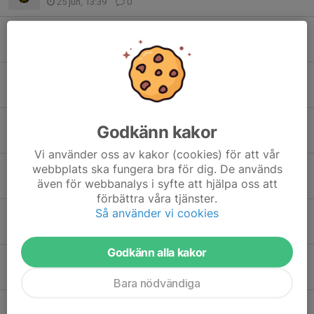
25 jun, 13:39
0
Inställd träning 16/6 och info v.26
15 jun, 22:13
0
Sammandrag Lindsdal 27/6
15 jun, 19:00
0
Inställd träning torsdag
Godkänn kakor
10 jun, 20:23
0
Vi använder oss av kakor (cookies) för att vår
webbplats ska fungera bra för dig. De används
Inställd träning
även för webbanalys i syfte att hjälpa oss att
8 jun, 20:24
0
förbättra våra tjänster.
Så använder vi cookies
Grillkol
2 jun, 06:40
2
Godkänn alla kakor
Fotografering
17 maj, 21:16
1
Bara nödvändiga
Solkulla cup