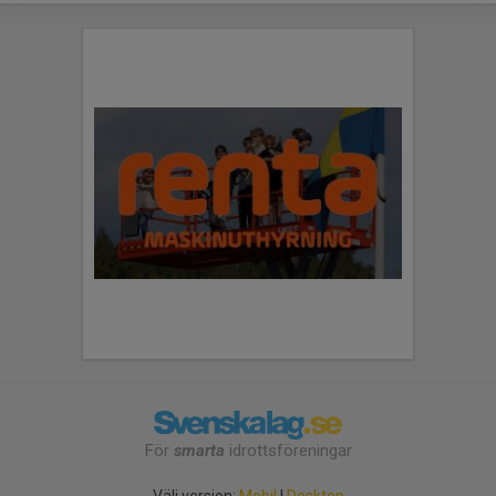
För
smarta
idrottsföreningar
Välj version:
Mobil
|
Desktop