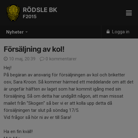
RÖDSLE BK
F2015
Logga in
Nyheter
Försäljning av kol!
10 maj, 20:39
0 kommentarer
Hej!
På begäran av ansvarig för försäljningen av kol och briketter
osv, Sara Kroon. Så kommer härmed ett meddelande om att det
är ungefär hälften av laget som har kommit igång med sin
försäljning. Så om detta har undgått någon, att man missat
mailet från ”Skogen” så ber vi er att kolla upp detta då
försäljningen tar slut på söndag 17/5.
Vid frågor så hör ni av er till Sara!
Ha en fin kväll!