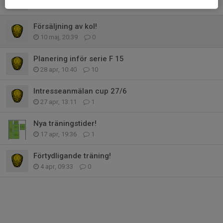
13 maj, 19:28
0
Försäljning av kol!
10 maj, 20:39
0
Planering inför serie F 15
28 apr, 10:40
10
Intresseanmälan cup 27/6
27 apr, 13:11
1
Nya träningstider!
17 apr, 19:36
1
Förtydligande träning!
4 apr, 09:33
0