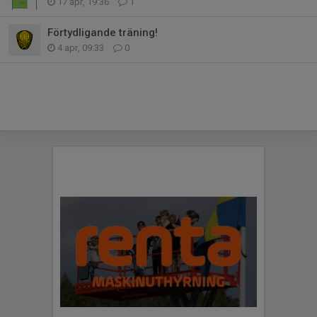
17 apr, 19:36
1
Förtydligande träning!
4 apr, 09:33
0