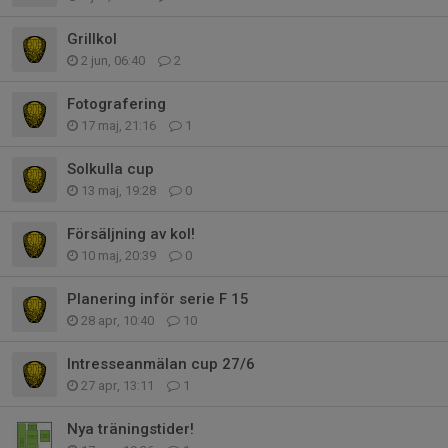
Grillkol
2 jun, 06:40
2
Fotografering
17 maj, 21:16
1
Solkulla cup
13 maj, 19:28
0
Försäljning av kol!
10 maj, 20:39
0
Planering inför serie F 15
28 apr, 10:40
10
Intresseanmälan cup 27/6
27 apr, 13:11
1
Nya träningstider!