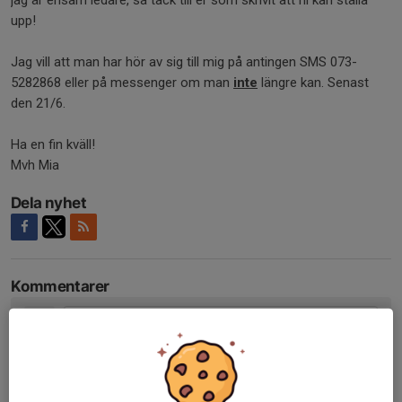
upp!
Jag vill att man har hör av sig till mig på antingen SMS 073-
5282868 eller på messenger om man
inte
längre kan. Senast
den 21/6.
Ha en fin kväll!
Mvh Mia
Dela nyhet
Kommentarer
Tidigare nyheter