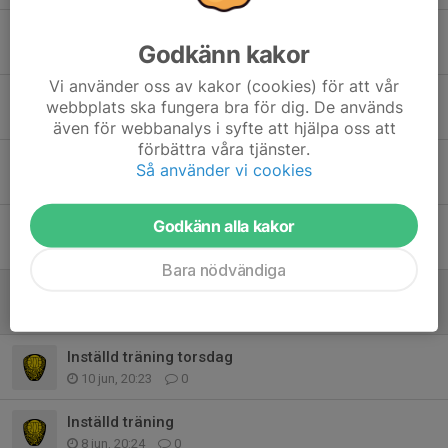
Dags för träning och höstsäsong!
Godkänn kakor
3 aug, 21:20
0
Vi använder oss av kakor (cookies) för att vår
Inställt sammandrag Lindsdal
webbplats ska fungera bra för dig. De används
26 jun, 10:07
0
även för webbanalys i syfte att hjälpa oss att
förbättra våra tjänster.
Info träning ikväll 25/6 samt lördag 27/6!
Så använder vi cookies
25 jun, 13:39
0
Godkänn alla kakor
Inställd träning 16/6 och info v.26
15 jun, 22:13
0
Bara nödvändiga
Sammandrag Lindsdal 27/6
15 jun, 19:00
0
Inställd träning torsdag
10 jun, 20:23
0
Inställd träning
8 jun, 20:24
0