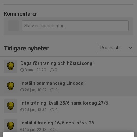
Kommentarer
Tidigare nyheter
Dags för träning och höstsäsong!
3 aug, 21:20
0
Inställt sammandrag Lindsdal
26 jun, 10:07
0
Info träning ikväll 25/6 samt lördag 27/6!
25 jun, 13:39
0
Inställd träning 16/6 och info v.26
15 jun, 22:13
0