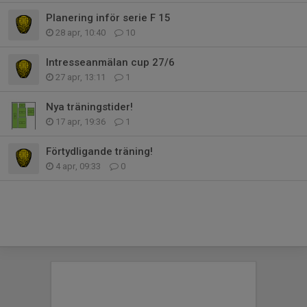
Planering inför serie F 15
28 apr, 10:40
10
Intresseanmälan cup 27/6
27 apr, 13:11
1
Nya träningstider!
17 apr, 19:36
1
Förtydligande träning!
4 apr, 09:33
0