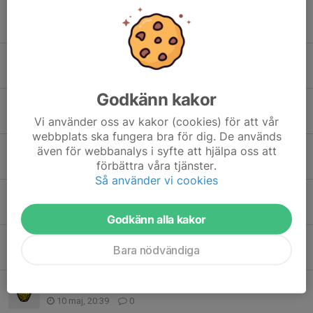
Sammandrag Lindsdal 27/6
15 jun, 19:00
0
Inställd träning torsdag
10 jun, 20:23
0
Godkänn kakor
Inställd träning
8 jun, 20:24
0
Vi använder oss av kakor (cookies) för att vår
webbplats ska fungera bra för dig. De används
Grillkol
även för webbanalys i syfte att hjälpa oss att
förbättra våra tjänster.
2 jun, 06:40
2
Så använder vi cookies
Fotografering
17 maj, 21:16
1
Godkänn alla kakor
Solkulla cup
Bara nödvändiga
13 maj, 19:28
0
Försäljning av kol!
10 maj, 20:39
0