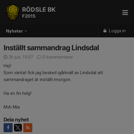
RÖDSLE BK
F2015
Logga in
Nyheter
Inställt sammandrag Lindsdal
26 jun, 10:07
0 kommentarer
Hej!
Som väntat fick jag besked igårkväll av Lindsdal att
sammandraget är inställt imorgon.
Ha en fin helg!
Mvh Mia
Dela nyhet