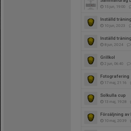
Sammandrag L
15 jun, 19:00
Inställd tränin
10 jun, 20:23
Inställd tränin
8 jun, 20:24
Grillkol
2 jun, 06:40
Fotografering
17 maj, 21:16
Solkulla cup
13 maj, 19:28
Försäljning av 
10 maj, 20:39