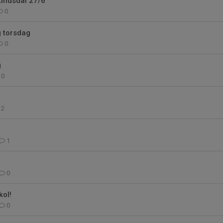
indsdal 27/6
0
g torsdag
0
g
0
2
1
0
kol!
0