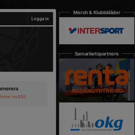
Merch & Klubbkläder
Logga in
Samarbetspartners
umerera
heter via RSS