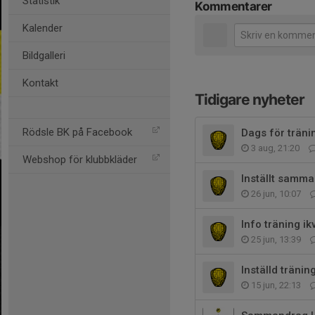
Statistik
Kommentarer
Kalender
Bildgalleri
Kontakt
Tidigare nyheter
Rödsle BK på Facebook
Dags för träni
3 aug, 21:20
Webshop för klubbkläder
Inställt samma
26 jun, 10:07
Info träning ik
25 jun, 13:39
Inställd tränin
15 jun, 22:13