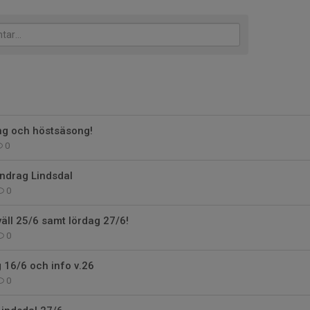
ng och höstsäsong!
0
ndrag Lindsdal
0
väll 25/6 samt lördag 27/6!
0
g 16/6 och info v.26
0