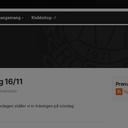
rangemang
Klubbshop
g 16/11
Pren
mentarer
Ny
ördagen ställer vi in träningen på söndag.