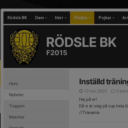
Rödsle BK
Dam
Herr
Flickor
Pojkar
Ar
RÖDSLE BK
F2015
Inställd tränin
Hem
13 nov 2025
0 kom
Nyheter
Hej på er!
Truppen
Då vi är iväg på cup hela l
//Tränarna
Matcher