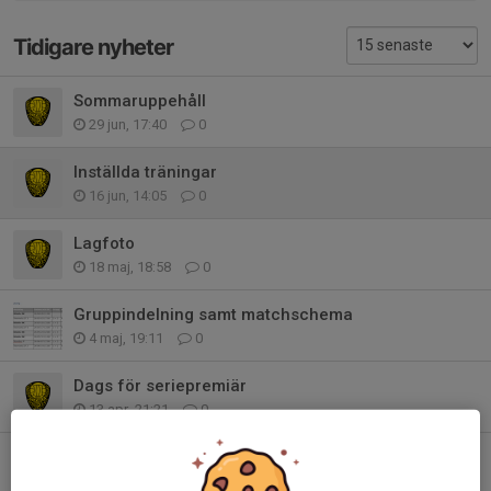
Tidigare nyheter
Sommaruppehåll
29 jun, 17:40
0
Inställda träningar
16 jun, 14:05
0
Lagfoto
18 maj, 18:58
0
Gruppindelning samt matchschema
4 maj, 19:11
0
Dags för seriepremiär
13 apr, 21:21
0
Vårens sportlotter samt byte matchställ
9 apr, 18:46
0