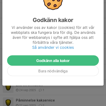
Sammanfattning från föräldramöte
9 mar, 21:21
2
Godkänn kakor
Enkät om fotbollen
Vi använder oss av kakor (cookies) för att vår
3 mar, 21:48
0
webbplats ska fungera bra för dig. De används
även för webbanalys i syfte att hjälpa oss att
Juluppehåll 🎄
förbättra våra tjänster.
14 dec 2025
4
Så använder vi cookies
Försäljning av Bingolotter till Uppesittarkvällen 23/12
23 nov 2025
0
Godkänn alla kakor
Stort tack
Bara nödvändiga
29 sep 2025
5
Lite information
24 sep 2025
1
Påminnelse kakservice
22 sep 2025
2