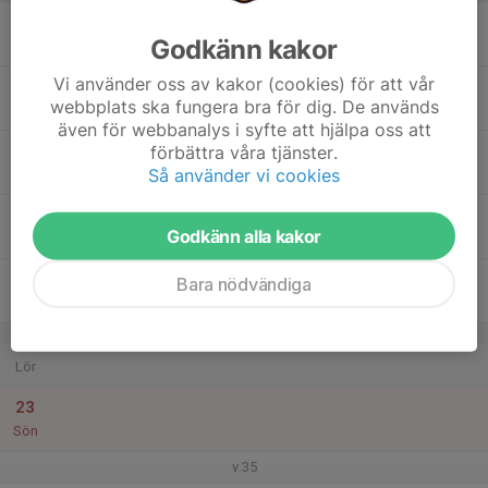
17
Godkänn kakor
Mån
Vi använder oss av kakor (cookies) för att vår
18
webbplats ska fungera bra för dig. De används
Tis
även för webbanalys i syfte att hjälpa oss att
19
förbättra våra tjänster.
Så använder vi cookies
Ons
20
Godkänn alla kakor
Tor
21
Bara nödvändiga
Fre
22
Lör
23
Sön
v.35