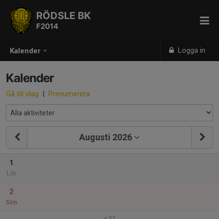
RÖDSLE BK
F2014
Logga in
Kalender
Kalender
Gå till idag
|
Prenumerera
Augusti 2026
1
Lör
2
Sön
v.32