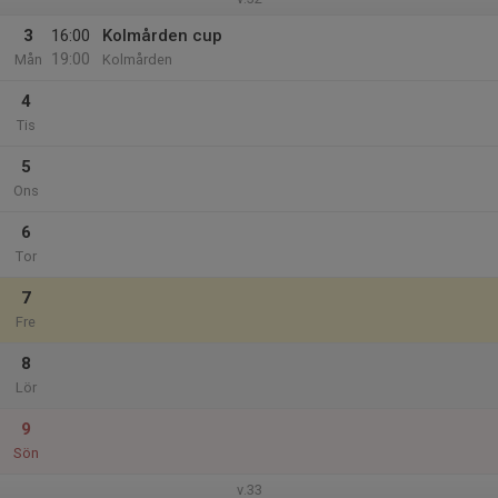
3
16:00
Kolmården cup
19:00
Mån
Kolmården
4
Tis
5
Ons
6
Tor
7
Fre
8
Lör
9
Sön
v.33