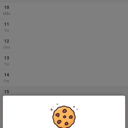
10
Mån
11
Tis
12
Ons
13
Tor
14
Fre
15
Lör
16
Sön
v.34