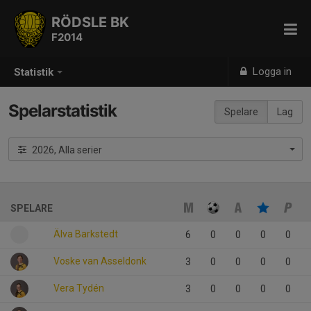
RÖDSLE BK
F2014
Logga in
Statistik
Spelarstatistik
Spelare
Lag
2026, Alla serier
SPELARE
Älva Barkstedt
6
0
0
0
0
Voske van Asseldonk
3
0
0
0
0
Vera Tydén
3
0
0
0
0