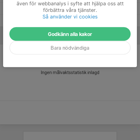
även för webbanalys i syfte att hjälpa oss att
Alice Kangefjärd
5
0
0
0
0
förbättra våra tjänster.
Så använder vi cookies
Agnes Brink
5
0
0
0
0
Godkänn alla kakor
MÅLVAKTER
Bara nödvändiga
Ingen målvaktsstatistik inlagd