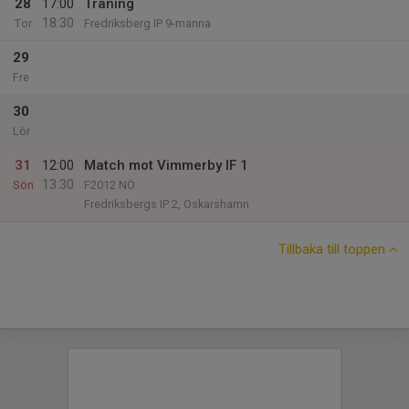
28
17:00
Träning
18:30
Tor
Fredriksberg IP 9-manna
29
Fre
30
Lör
31
12:00
Match mot Vimmerby IF 1
13:30
Sön
F2012 NÖ
Fredriksbergs IP 2, Oskarshamn
Tillbaka till toppen