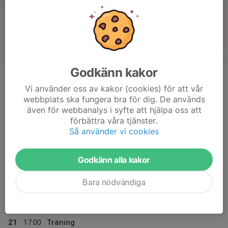
17
13:00
Match mot IF Eksjö Fotboll
14:30
Sön
F2012 NÖ
Fredriksbergs IP 2, Oskarshamn
v.21
Godkänn kakor
18
16:30
Lagfotografering pojkar
21:00
Mån
Samlingslokalen
Vi använder oss av kakor (cookies) för att vår
webbplats ska fungera bra för dig. De används
19
16:30
Lagfotografering flickor
även för webbanalys i syfte att hjälpa oss att
21:00
Tis
Samlingslokalen
förbättra våra tjänster.
Så använder vi cookies
18:30
Träning + fotografering
20:00
Fredriksberg IP 9-manna
Godkänn alla kakor
20:15
Lagfotografering
21:00
Fredriksberg IP
Bara nödvändiga
20
Ons
21
17:00
Träning