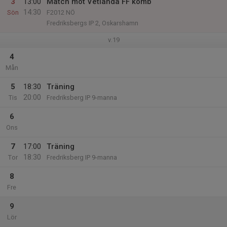
3
13:00
Match mot Vetlanda FF komb
14:30
Sön
F2012 NÖ
Fredriksbergs IP 2, Oskarshamn
v.19
4
Mån
5
18:30
Träning
20:00
Tis
Fredriksberg IP 9-manna
6
Ons
7
17:00
Träning
18:30
Tor
Fredriksberg IP 9-manna
8
Fre
9
Lör