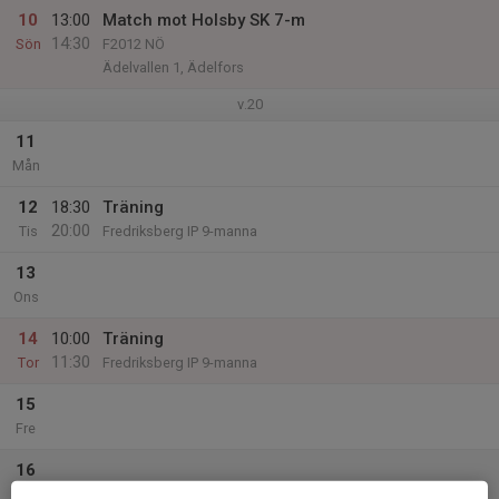
10
13:00
Match mot Holsby SK 7-m
14:30
Sön
F2012 NÖ
Ädelvallen 1, Ädelfors
v.20
11
Mån
12
18:30
Träning
20:00
Tis
Fredriksberg IP 9-manna
13
Ons
14
10:00
Träning
11:30
Tor
Fredriksberg IP 9-manna
15
Fre
16
Lör