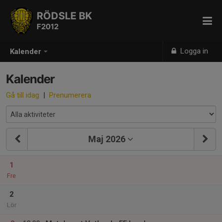
RÖDSLE BK
F2012
Logga in
Kalender
Kalender
Gå till idag
|
Prenumerera
Maj 2026
1
Fre
2
Lör