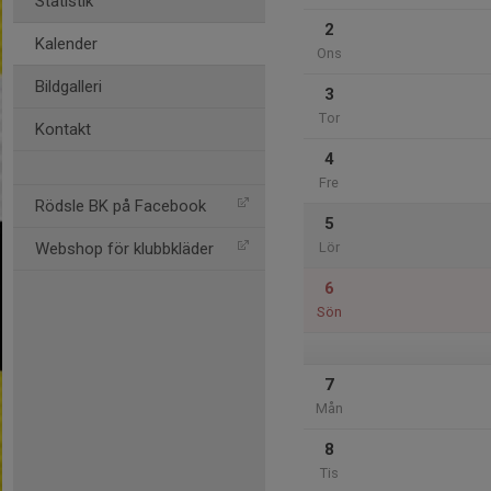
Statistik
2
Kalender
Ons
Bildgalleri
3
Tor
Kontakt
4
Fre
Rödsle BK på Facebook
5
Webshop för klubbkläder
Lör
6
Sön
7
Mån
8
Tis