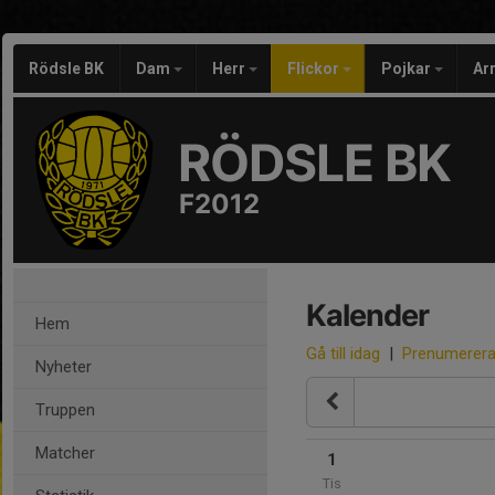
Rödsle BK
Dam
Herr
Flickor
Pojkar
Ar
RÖDSLE BK
F2012
Kalender
Hem
Gå till idag
|
Prenumerer
Nyheter
Truppen
Matcher
1
Tis