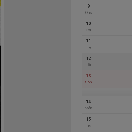
9
Ons
10
Tor
11
Fre
12
Lör
13
Sön
14
Mån
15
Tis