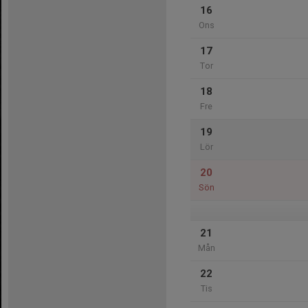
16
Ons
17
Tor
18
Fre
19
Lör
20
Sön
21
Mån
22
Tis