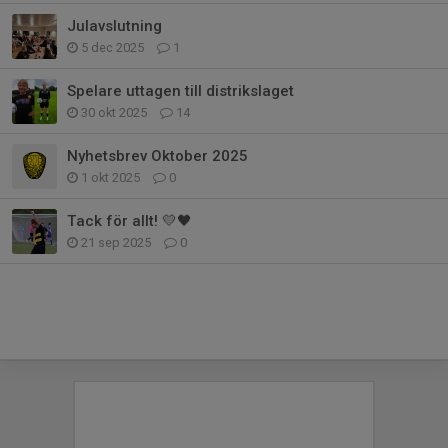
Julavslutning
5 dec 2025
1
Spelare uttagen till distrikslaget
30 okt 2025
14
Nyhetsbrev Oktober 2025
1 okt 2025
0
Tack för allt! 💛🖤
21 sep 2025
0