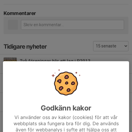
Kommentarer
Tidigare nyheter
Två föreningar blir ett lag i P2013
31 jul, 12:53
0
Halvårsrapport från F2013
24 jul, 12:33
0
Lag P2011/2012
17 jul, 16:31
0
Godkänn kakor
Vi använder oss av kakor (cookies) för att vår
Framgångsrik vårsäsong och stor utveckling för vårt Div 5-lag!
webbplats ska fungera bra för dig. De används
10 jul, 15:00
0
även för webbanalys i syfte att hjälpa oss att