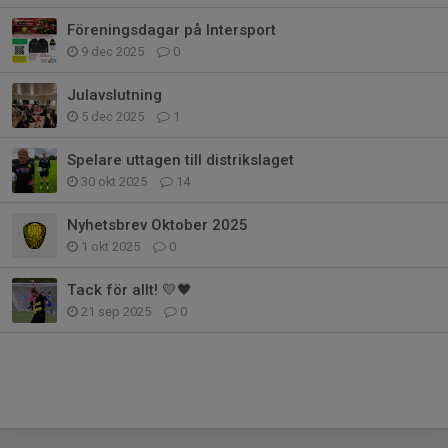
Föreningsdagar på Intersport
9 dec 2025
0
Julavslutning
5 dec 2025
1
Spelare uttagen till distrikslaget
30 okt 2025
14
Nyhetsbrev Oktober 2025
1 okt 2025
0
Tack för allt! 💛🖤
21 sep 2025
0