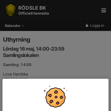
RÖDSLE BK
Officiell hemsida
Logga in
Kalender
Uthyrning
Lördag 16 maj, 14:00-23:59
Samlingslokalen
Samling: 14:00
Love Hartikka
0733884232